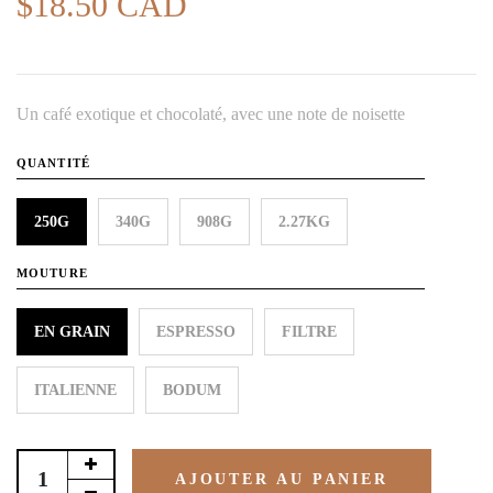
$18.50 CAD
Un café exotique et chocolaté, avec une note de noisette
QUANTITÉ
250G
340G
908G
2.27KG
MOUTURE
EN GRAIN
ESPRESSO
FILTRE
ITALIENNE
BODUM
AJOUTER AU PANIER