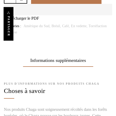
↓ Télécharger le PDF
PARTAGER
Catégories :
Amérique du Sud,
Brésil,
Café,
En vedette,
Torréfaction
moyenne
Informations supplémentaires
PLUS D'INFORMATIONS SUR NOS PRODUITS CHAGA
Choses à savoir
Nos produits Chaga sont soigneusement récoltés dans les forêts
boréales, où le Chaga pousse sur les bouleaux jaunes. Cette